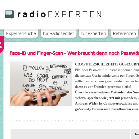
Expertensuche
für Radiosender
für Experten
Referenzen
l
n
n
Face-ID und Finger-Scan - Wer braucht denn noch Passwö
COMPUTERSICHERHEIT / GOSECURIT
PIN oder Passwort für unsere modernen Smar
die meisten Geräte mittlerweile per Finger
sollten wir uns dann genau deshalb einen b
damit es vor Fremden geschützt bleibt?
Über die verschiedenen Methoden, das Sma
sichern, sprechen wir jetzt mit jemandem, 
Andreas Wisler ist Computerspezialist und
goSecurity Firmen und Privatkunden zu
Tea