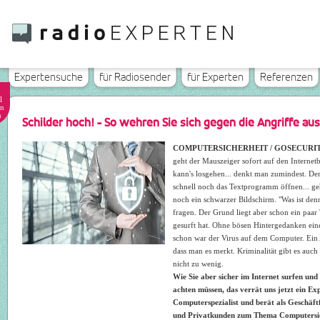
Expertensuche
für Radiosender
für Experten
Referenzen
l
n
n
Schilder hoch! - So wehren Sie sich gegen die Angriffe au
COMPUTERSICHERHEIT / GOSECURIT
geht der Mauszeiger sofort auf den Interne
kann's losgehen... denkt man zumindest. Der
schnell noch das Textprogramm öffnen... ge
noch ein schwarzer Bildschirm. "Was ist denn
fragen. Der Grund liegt aber schon ein paar
gesurft hat. Ohne bösen Hintergedanken ein
schon war der Virus auf dem Computer. Ein
dass man es merkt. Kriminalität gibt es auc
nicht zu wenig.
Wie Sie aber sicher im Internet surfen und
achten müssen, das verrät uns jetzt ein Exp
Computerspezialist und berät als Geschäf
und Privatkunden zum Thema Computersic