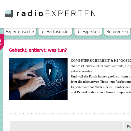
Expertensuche
für Radiosender
für Experten
Referenzen
l
n
n
Gehackt, entlarvt: was tun?
COMPUTERSICHERHEIT & KI / GOSE
aber es ist leider auch zeitlos: Accounts, di
gehackt werden.
Und weil die Panik immer groß ist, wenn m
jetzt die ultimativen Tipps - zur Vorbeugu
Experte Andreas Wisler, er ist Inhaber de
und Privatkunden zum Thema Computersic
Tea