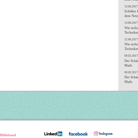
13.06.2017
Schilder 
dem Netz
13.06.2017
Wie siche
Technikm
12.06.2017
Wie siche
Technikm
09.03.2017
Der Schäd
Mails
09.03.2017
Der Schäd
Mails
 Hildebrand