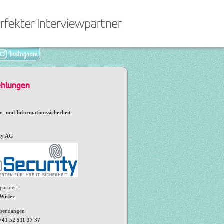
hlungen
- und Informationssicherheit
:
ty AG
partner:
Wisler
esendangen
 +41 52 511 37 37