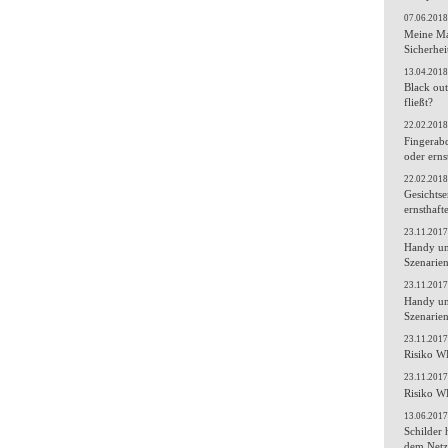
07.06.2018
Meine Mai
Sicherhei
13.04.2018
Black ou
fließt?
22.02.2018
Fingerab
oder erns
22.02.2018
Gesichtse
ernsthaft
23.11.2017
Handy und
Szenarie
23.11.2017
Handy und
Szenarie
23.11.2017
Risiko WL
23.11.2017
Risiko WL
13.06.2017
Schilder 
dem Netz