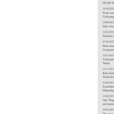
WLAN übe
10.10.2022
From russ
Cyberang
16.08.2022
Safe vers
31.05.2022
Einfach (
07.03.2022
Hard atta
Computer
25.01.2022
Tickende
Watch
12.11.2021
Kein Ent
Technolo
22.08.2021
Entschlüs
WhatsApp
22.08.2021
War "Peg
auf mei
20.05.2021
Die neue 