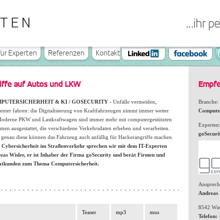
für Experten
Referenzen
Kontakt
riffe auf Autos und LKW
Empfe
PUTERSICHERHEIT & KI / GOSECURITY -
Unfälle vermeiden,
Branche:
ienter fahren: die Digitalisierung von Kraftfahrzeugen nimmt immer weiter
Computer
Moderne PKW und Lastkraftwagen sind immer mehr mit computergestützten
Experten
men ausgestattet, die verschiedene Verkehrsdaten erheben und verarbeiten.
goSecuri
 genau diese können das Fahrzeug auch anfällig für Hackerangriffe machen.
 Cybersicherheit im Straßenverkehr sprechen wir mit dem IT-Experten
eas Wisler, er ist Inhaber der Firma goSecurity und berät Firmen und
atkunden zum Thema Computersicherheit.
Ansprech
Andreas 
8542 Wi
Teaser
mp3
mus
Telefon: