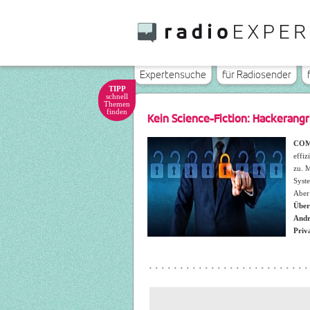
Expertensuche
für Radiosender
TIPP
schnell
Themen
finden
Kein Science-Fiction: Hackerang
COM
effiz
zu. 
Syste
Aber
Über
Andr
Priv