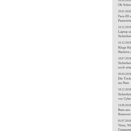
20.03.2020
Oh Schrec
29.01.2020
Face-ID 
Passwört
10.12.2019
Laptop u
Sicherhei
10.12.2019
Kluge Kü
Hackern 
18.07.2019
Sicherhei
noch ze
30.04.2019
Die Trick
ins Netz
18.12.2018
Sicherhei
vor Cybe
24.09.2018
Raus aus 
Kennwort
05.07.2018
Viren, W
Computer