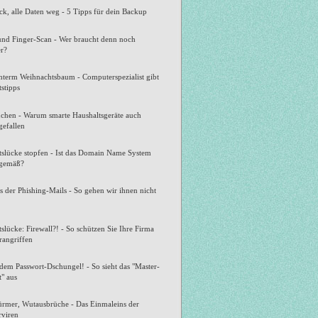
k, alle Daten weg - 5 Tipps für dein Backup
und Finger-Scan - Wer braucht denn noch
er?
nterm Weihnachtsbaum - Computerspezialist gibt
tstipps
chen - Warum smarte Haushaltsgeräte auch
gefallen
tslücke stopfen - Ist das Domain Name System
itgemäß?
s der Phishing-Mails - So gehen wir ihnen nicht
tslücke: Firewall?! - So schützen Sie Ihre Firma
rangriffen
dem Passwort-Dschungel! - So sieht das "Master-
" aus
ürmer, Wutausbrüche - Das Einmaleins der
viren