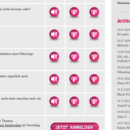
Webseite
ar nicht bewusst, oder?
Archi
24.07.2026
KI außer 
20.07.2026
Behörde 
15.06.2026
nikation eines Fahrzeugs
Olé, olé,
Fußball
29.04.2026
WhatsApp 
itzer eigentlich auch
26.01.2026
Damit KI 
19.11.2025
Black-Fr
 nicht mehr steuerbar sind: ein
19.11.2025
Angriff p
19.09.2025
Take 9 – 
ue Themen.
14.07.2025
rem Sendegebiet
als Vorschlag
Faktor Me