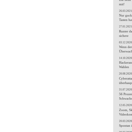
mit!
26.03.2021
Nur gucke
Tasten h
27.01.2021
Runter d
sichere
03.12.2020
Wenn der 
Überwac
14.10.2020
Hackerang
Wahlen
20.08.2020
Cyberatta
überhaupt
31.07.2020
56 Prozen
Schwachs
12.05.2020
Zoom, Sk
Videokon
20.03.2020
Spontan i