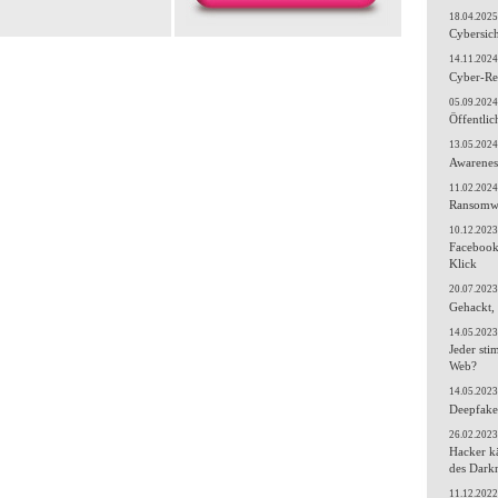
18.04.2025
Cybersich
14.11.2024
Cyber-Res
05.09.2024
Öffentli
13.05.2024
Awareness
11.02.2024
Ransomwar
10.12.2023
Facebook 
Klick
20.07.2023
Gehackt, 
14.05.2023
Jeder sti
Web?
14.05.2023
Deepfakes
26.02.2023
Hacker k
des Dark
11.12.2022