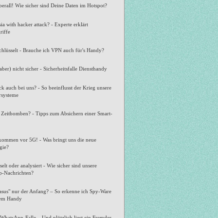
rall! Wie sicher sind Deine Daten im Hotspot?
ia with hacker attack? - Experte erklärt
riffe
chlüsselt - Brauche ich VPN auch für's Handy?
aber) nicht sicher - Sicherheitsfalle Diensthandy
ck auch bei uns? - So beeinflusst der Krieg unsere
systeme
 Zeitbomben? - Tipps zum Absichern einer Smart-
kommen vor 5G! - Was bringt uns die neue
gie?
selt oder analysiert - Wie sicher sind unsere
-Nachrichten?
asus" nur der Anfang? – So erkenne ich Spy-Ware
nem Handy
WhatsApp-Falle – Und plötzlich liest ein Fremder